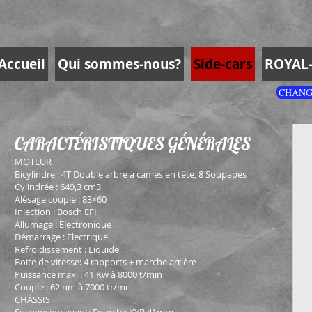
Accueil
Qui sommes-nous?
Side-cars
ROYAL-
CHANG
CARACTÉRISTIQUES GÉNÉRALES
MOTEUR
Bicylindre : 4T Double arbre à cames en tête, 8 Soupapes
Cylindrée : 649,3 cm3
Alésage couple : 83×60
Injection : Bosch EFI
Allumage : Electronique
Démarrage : Electrique
Refroidissement : Liquide
Boite de vitesse: 4 rapports + marche arrière
Puissance maxi : 41 Kw à 8000 t/min
Couple : 62 nm à 7000 tr/mn
CHÂSSIS